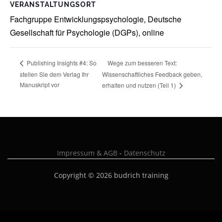
VERANSTALTUNGSORT
Fachgruppe Entwicklungspsychologie, Deutsche
Gesellschaft für Psychologie (DGPs), online
Wege zum besseren Text:
Publishing Insights #4: So
stellen Sie dem Verlag Ihr
Wissenschaftliches Feedback geben,
Manuskript vor
erhalten und nutzen (Teil 1)
Impressum & AGB
-
Datenschutz
Copyright © 2026 budrich training