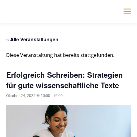
Zum
Inhalt
Menü
springen
HOME
FÜR IHREN ERFOLG
DER CLUB
« Alle Veranstaltungen
Diese Veranstaltung hat bereits stattgefunden.
FÜR IHRE WISSENSCHAFTLER*INNEN
Erfolgreich Schreiben: Strategien
TRAINER*INNEN
VERANSTALTUNGEN
für gute wissenschaftliche Texte
Oktober 24, 2025 @ 10:00
-
16:00