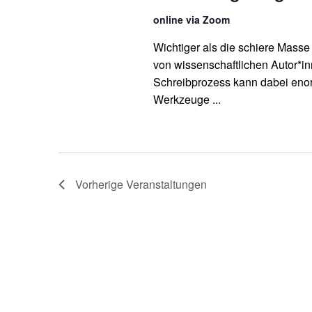
u
online via Zoom
c
Wichtiger als die schiere Masse 
von wissenschaftlichen Autor*inn
h
Schreibprozess kann dabei en
-
Werkzeuge ...
u
n
d
Vorherige
Veranstaltungen
A
n
s
i
c