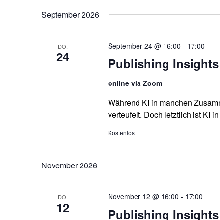
n
n
Veranstaltungen
wählen.
September 2026
Schlüsselwort.
s
s
t
t
September 24 @ 16:00
-
17:00
DO.
24
Publishing Insights
a
a
l
l
online via Zoom
t
t
Während KI in manchen Zusamme
verteufelt. Doch letztlich ist KI 
u
u
Kostenlos
n
n
g
g
November 2026
e
e
n
n
November 12 @ 16:00
-
17:00
DO.
12
Publishing Insights
S