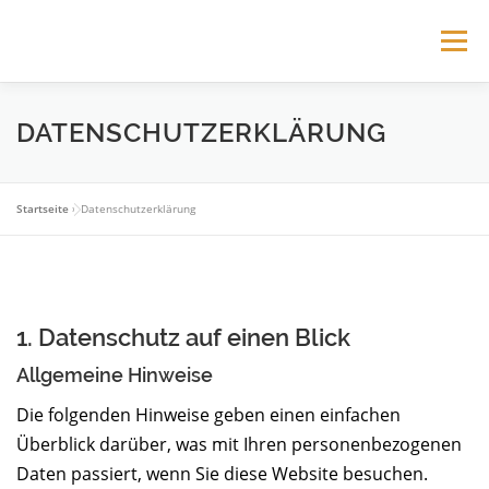
Zum
Inhalt
Menü
springen
HOME
FÜR IHREN ERFOLG
DER CLUB
DATENSCHUTZERKLÄRUNG
FÜR IHRE WISSENSCHAFTLER*INNEN
Startseite
»
Datenschutzerklärung
TRAINER*INNEN
VERANSTALTUNGEN
1. Datenschutz auf einen Blick
Allgemeine Hinweise
Die folgenden Hinweise geben einen einfachen
Überblick darüber, was mit Ihren personenbezogenen
Daten passiert, wenn Sie diese Website besuchen.