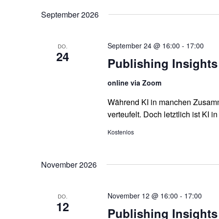
n
n
Veranstaltungen
wählen.
September 2026
Schlüsselwort.
s
s
t
t
September 24 @ 16:00
-
17:00
DO.
24
Publishing Insights
a
a
l
l
online via Zoom
t
t
Während KI in manchen Zusamme
verteufelt. Doch letztlich ist KI 
u
u
Kostenlos
n
n
g
g
November 2026
e
e
n
n
November 12 @ 16:00
-
17:00
DO.
12
Publishing Insights
S