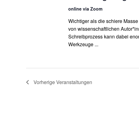
u
online via Zoom
c
Wichtiger als die schiere Masse 
von wissenschaftlichen Autor*inn
h
Schreibprozess kann dabei en
-
Werkzeuge ...
u
n
d
Vorherige
Veranstaltungen
A
n
s
i
c